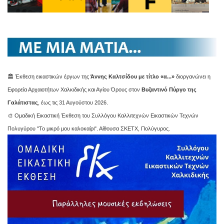
🏛️ Έκθεση εικαστικών έργων της
Άννης Καλτσίδου με τίτλο «α...»
διοργανώνει η
Εφορεία Αρχαιοτήτων Χαλκιδικής και Αγίου Όρους στον
Βυζαντινό Πύργο της
Γαλάτιστας
, έως τις 31 Αυγούστου 2026.
🎨 Ομαδική Εικαστική Έκθεση του Συλλόγου Καλλιτεχνών Εικαστικών Τεχνών
Πολυγύρου "Το μικρό μου καλοκαίρι". Αίθουσα ΣΚΕΤΧ, Πολύγυρος.