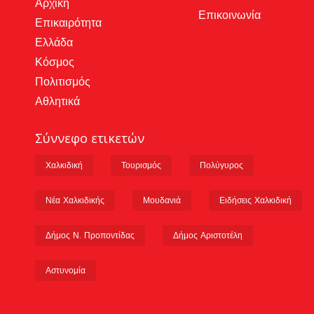
Αρχική
Επικοινωνία
Επικαιρότητα
Ελλάδα
Κόσμος
Πολιτισμός
Αθλητικά
Σύννεφο ετικετών
Χαλκιδική
Τουρισμός
Πολύγυρος
Νέα Χαλκιδικής
Μουδανιά
Ειδήσεις Χαλκιδική
Δήμος Ν. Προποντίδας
Δήμος Αριστοτέλη
Αστυνομία