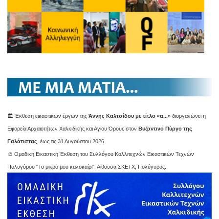
🏛️ Έκθεση εικαστικών έργων της
Άννης Καλτσίδου με τίτλο «α...»
διοργανώνει η
Εφορεία Αρχαιοτήτων Χαλκιδικής και Αγίου Όρους στον
Βυζαντινό Πύργο της
Γαλάτιστας
, έως τις 31 Αυγούστου 2026.
🎨 Ομαδική Εικαστική Έκθεση του Συλλόγου Καλλιτεχνών Εικαστικών Τεχνών
Πολυγύρου "Το μικρό μου καλοκαίρι". Αίθουσα ΣΚΕΤΧ, Πολύγυρος.