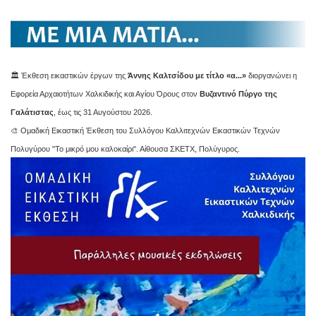
🏛️ Έκθεση εικαστικών έργων της
Άννης Καλτσίδου με τίτλο «α...»
διοργανώνει η
Εφορεία Αρχαιοτήτων Χαλκιδικής και Αγίου Όρους στον
Βυζαντινό Πύργο της
Γαλάτιστας
, έως τις 31 Αυγούστου 2026.
🎨 Ομαδική Εικαστική Έκθεση του Συλλόγου Καλλιτεχνών Εικαστικών Τεχνών
Πολυγύρου "Το μικρό μου καλοκαίρι". Αίθουσα ΣΚΕΤΧ, Πολύγυρος.