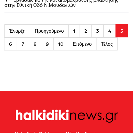
στην Εθνική Οδό Ν.Μουδανιών
Έναρξη
Προηγούμενο
1
2
3
4
5
6
7
8
9
10
Επόμενο
Τέλος