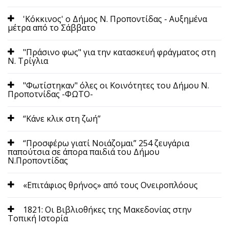
'Κόκκινος' ο Δήμος Ν. Προποντίδας - Αυξημένα
μέτρα από το Σάββατο
"Πράσινο φως" για την κατασκευή φράγματος στη
Ν. Τρίγλια
"Φωτίστηκαν" όλες οι Κοινότητες του Δήμου Ν.
Προποτνίδας -ΦΩΤΟ-
“Κάνε κλικ στη ζωή”
“Προσφέρω γιατί Νοιάζομαι” 254 ζευγάρια
παπούτσια σε άπορα παιδιά του Δήμου
Ν.Προποντίδας
«Επιτάφιος θρήνος» από τους Ονειροπλόους
1821: Οι Βιβλιοθήκες της Μακεδονίας στην
Τοπική Ιστορία