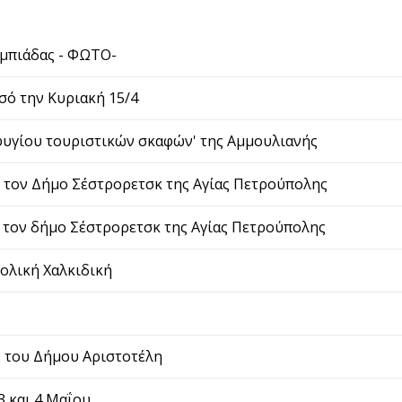
υμπιάδας - ΦΩΤΟ-
σό την Κυριακή 15/4
φυγίου τουριστικών σκαφών' της Αμμουλιανής
 τον Δήμο Σέστρορετσκ της Αγίας Πετρούπολης
 τον δήμο Σέστρορετσκ της Αγίας Πετρούπολης
τολική Χαλκιδική
ς του Δήμου Αριστοτέλη
3 και 4 Μαΐου