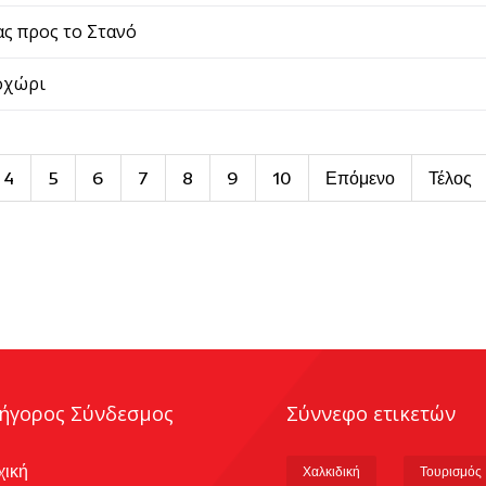
ας προς το Στανό
οχώρι
4
5
6
7
8
9
10
Επόμενο
Τέλος
ήγορος Σύνδεσμος
Σύννεφο ετικετών
χική
Χαλκιδική
Τουρισμός