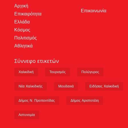
Αρχική
Επικοινωνία
Επικαιρότητα
Ελλάδα
Κόσμος
Πολιτισμός
Αθλητικά
Σύννεφο ετικετών
Χαλκιδική
Τουρισμός
Πολύγυρος
Νέα Χαλκιδικής
Μουδανιά
Ειδήσεις Χαλκιδική
Δήμος Ν. Προποντίδας
Δήμος Αριστοτέλη
Αστυνομία