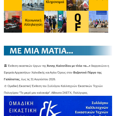
🏛️ Έκθεση εικαστικών έργων της
Άννης Καλτσίδου με τίτλο «α...»
διοργανώνει η
Εφορεία Αρχαιοτήτων Χαλκιδικής και Αγίου Όρους στον
Βυζαντινό Πύργο της
Γαλάτιστας
, έως τις 31 Αυγούστου 2026.
🎨 Ομαδική Εικαστική Έκθεση του Συλλόγου Καλλιτεχνών Εικαστικών Τεχνών
Πολυγύρου "Το μικρό μου καλοκαίρι". Αίθουσα ΣΚΕΤΧ, Πολύγυρος.