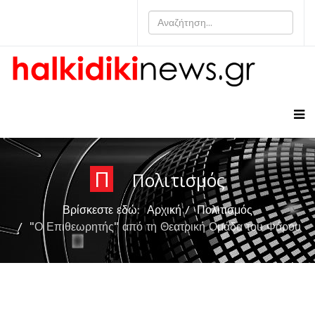
Π
Πολιτισμός
Βρίσκεστε εδώ:
Αρχική
Πολιτισμός
"Ο Επιθεωρητής" από τη Θεατρική Ομάδα του Φάρου