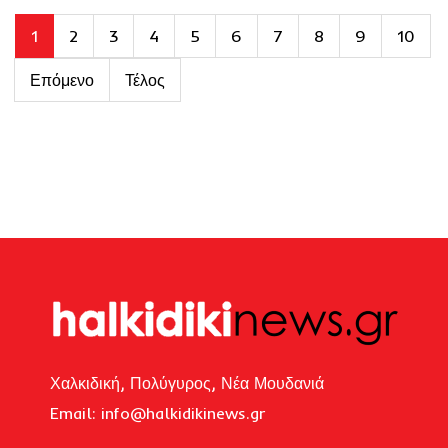
1
2
3
4
5
6
7
8
9
10
Επόμενο
Τέλος
Χαλκιδική, Πολύγυρος, Νέα Μουδανιά
Email: i
nfo@halkidikinews.gr