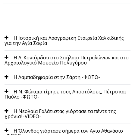
Η Ιστορική και Λαογραφική Εταιρεία Χαλκιδικής
για την Αγία Σοφία
Η Λ. Κονιόρδου στο Σπήλαιο Πετραλώνων και στο
Αρχαιολογικό Μουσείο Πολυγύρου
Η Λαμπαδηφορία στην Σάρτη -ΦΩΤΟ-
Η Ν. Φώκαια τίμησε τους Αποστόλους, Πέτρο και
Παύλο -ΦΩΤΟ-
Η Νεολαία Γαλάτιστας γιόρτασε τα πέντε της
χρόνια! -VIDEO-
Η Όλυνθος γιόρτασε σήμερα τον Άγιο Αθανάσιο