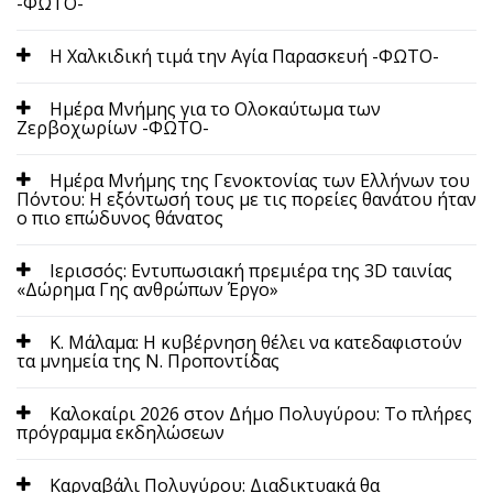
-ΦΩΤΟ-
Η Χαλκιδική τιμά την Αγία Παρασκευή -ΦΩΤΟ-
Ημέρα Μνήμης για το Ολοκαύτωμα των
Ζερβοχωρίων -ΦΩΤΟ-
Ημέρα Μνήμης της Γενοκτονίας των Ελλήνων του
Πόντου: Η εξόντωσή τους με τις πορείες θανάτου ήταν
ο πιο επώδυνος θάνατος
Ιερισσός: Εντυπωσιακή πρεμιέρα της 3D ταινίας
«Δώρημα Γης ανθρώπων Έργο»
Κ. Μάλαμα: Η κυβέρνηση θέλει να κατεδαφιστούν
τα μνημεία της Ν. Προποντίδας
Καλοκαίρι 2026 στον Δήμο Πολυγύρου: Το πλήρες
πρόγραμμα εκδηλώσεων
Καρναβάλι Πολυγύρου: Διαδικτυακά θα