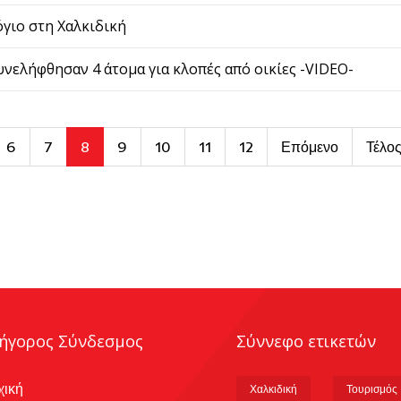
όγιο στη Χαλκιδική
ελήφθησαν 4 άτομα για κλοπές από οικίες -VIDEO-
6
7
8
9
10
11
12
Επόμενο
Τέλο
ήγορος Σύνδεσμος
Σύννεφο ετικετών
χική
Χαλκιδική
Τουρισμός