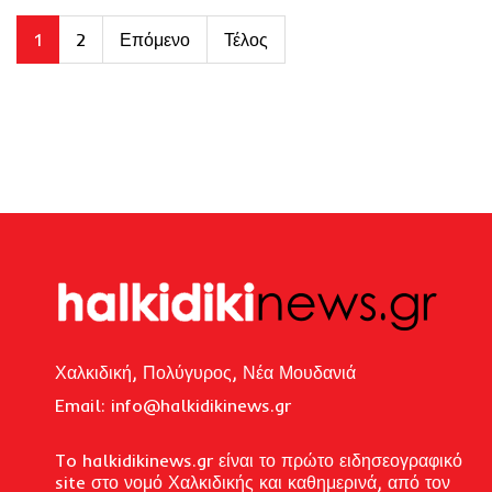
1
2
Επόμενο
Τέλος
Χαλκιδική, Πολύγυρος, Νέα Μουδανιά
Email: i
nfo@halkidikinews.gr
To halkidikinews.gr είναι το πρώτο ειδησεογραφικό
site στο νομό Χαλκιδικής και καθημερινά, από τον