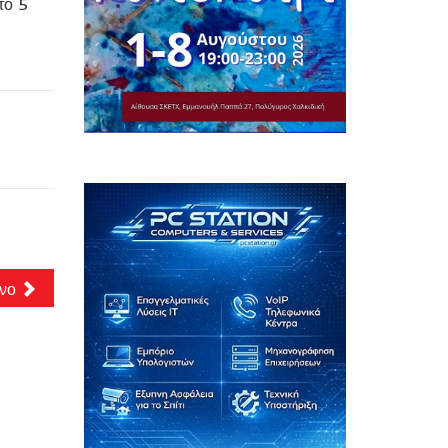
το 5
νο