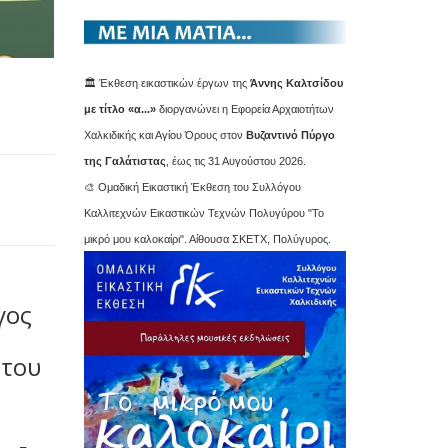
🏛️ Έκθεση εικαστικών έργων της
Άννης Καλτσίδου
με τίτλο «α...»
διοργανώνει η Εφορεία Αρχαιοτήτων
Χαλκιδικής και Αγίου Όρους στον
Βυζαντινό Πύργο
της Γαλάτιστας
, έως τις 31 Αυγούστου 2026.
🎨 Ομαδική Εικαστική Έκθεση του Συλλόγου
Καλλιτεχνών Εικαστικών Τεχνών Πολυγύρου "Το
μικρό μου καλοκαίρι". Αίθουσα ΣΚΕΤΧ, Πολύγυρος.
γος
 του