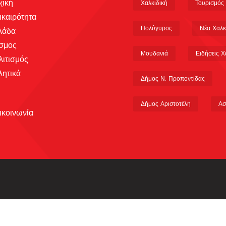
χική
Χαλκιδική
Τουρισμός
ικαιρότητα
Πολύγυρος
Νέα Χαλκ
λάδα
σμος
Μουδανιά
Ειδήσεις Χ
λιτισμός
λητικά
Δήμος Ν. Προποντίδας
Δήμος Αριστοτέλη
Ασ
ικοινωνία