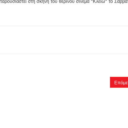
παρουσιαστεί στη σκηνή του θερινού σινεμά "Κλειώ" το Σάββα
Επόμε