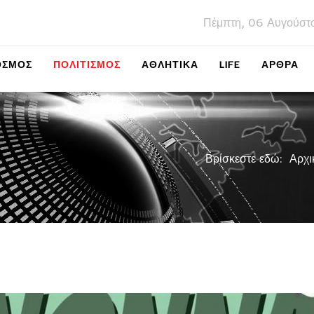
Πέμπτη, 06 Αυγούστ
ΌΣΜΟΣ
ΠΟΛΙΤΙΣΜΌΣ
ΑΘΛΗΤΙΚΆ
LIFE
ΑΡΘΡΑ
Βρίσκεστε εδώ:
Αρχι