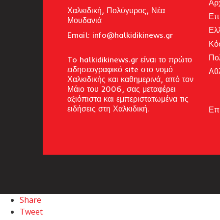
Αρ
Χαλκιδική, Πολύγυρος, Νέα
Επ
Μουδανιά
Ελ
Email: i
nfo@halkidikinews.gr
Κό
Πο
To halkidikinews.gr είναι το πρώτο
ειδησεογραφικό site στο νομό
Αθ
Χαλκιδικής και καθημερινά, από τον
Μάιο του 2006, σας μεταφέρει
αξιόπιστα και εμπεριστατωμένα τις
ειδήσεις στη Χαλκιδική.
Επ
Share
Tweet