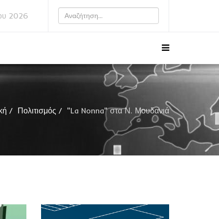
ου 2026
κή
Πολιτισμός
"La Nonna" στα Ν. Μουδανιά