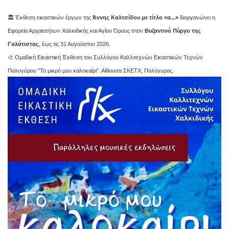
🏛️ Έκθεση εικαστικών έργων της
Άννης Καλτσίδου με τίτλο «α...»
διοργανώνει η
Εφορεία Αρχαιοτήτων Χαλκιδικής και Αγίου Όρους στον
Βυζαντινό Πύργο της
Γαλάτιστας
, έως τις 31 Αυγούστου 2026.
🎨 Ομαδική Εικαστική Έκθεση του Συλλόγου Καλλιτεχνών Εικαστικών Τεχνών
Πολυγύρου "Το μικρό μου καλοκαίρι". Αίθουσα ΣΚΕΤΧ, Πολύγυρος.