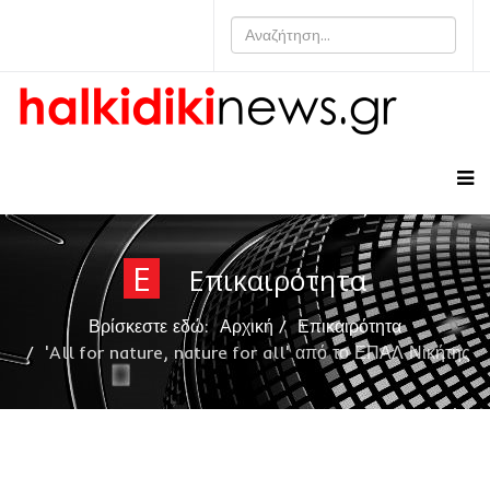
Ε
Επικαιρότητα
Βρίσκεστε εδώ:
Αρχική
Επικαιρότητα
'All for nature, nature for all' από το ΕΠΑΛ Νικήτης