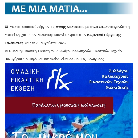
🏛️ Έκθεση εικαστικών έργων της
Άννης Καλτσίδου με τίτλο «α...»
διοργανώνει η
Εφορεία Αρχαιοτήτων Χαλκιδικής και Αγίου Όρους στον
Βυζαντινό Πύργο της
Γαλάτιστας
, έως τις 31 Αυγούστου 2026.
🎨 Ομαδική Εικαστική Έκθεση του Συλλόγου Καλλιτεχνών Εικαστικών Τεχνών
Πολυγύρου "Το μικρό μου καλοκαίρι". Αίθουσα ΣΚΕΤΧ, Πολύγυρος.