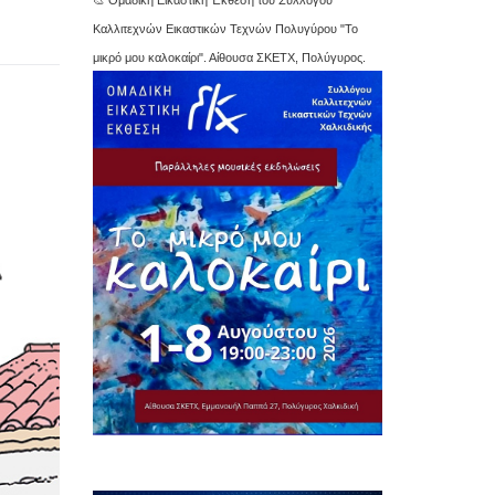
Καλλιτεχνών Εικαστικών Τεχνών Πολυγύρου "Το
μικρό μου καλοκαίρι". Αίθουσα ΣΚΕΤΧ, Πολύγυρος.