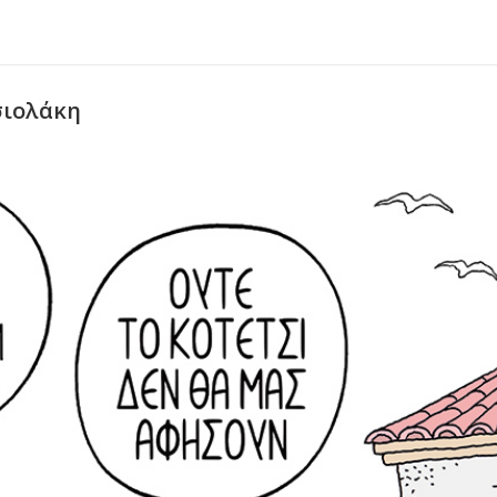
σιολάκη