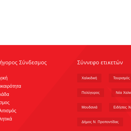
ήγορος Σύνδεσμος
Σύννεφο ετικετών
χική
Χαλκιδική
Τουρισμός
ικαιρότητα
Πολύγυρος
Νέα Χαλκ
λάδα
σμος
Μουδανιά
Ειδήσεις Χ
λιτισμός
λητικά
Δήμος Ν. Προποντίδας