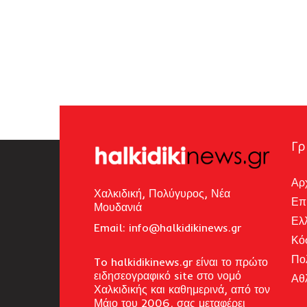
Γρ
Αρ
Χαλκιδική, Πολύγυρος, Νέα
Επ
Μουδανιά
Ελ
Email: i
nfo@halkidikinews.gr
Κό
Πο
To halkidikinews.gr είναι το πρώτο
ειδησεογραφικό site στο νομό
Αθ
Χαλκιδικής και καθημερινά, από τον
Μάιο του 2006, σας μεταφέρει