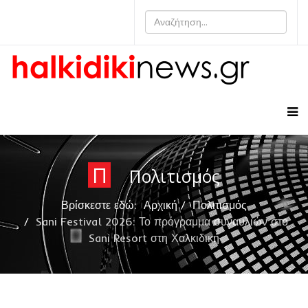
Π
Πολιτισμός
Βρίσκεστε εδώ:
Αρχική
Πολιτισμός
Sani Festival 2026: Το πρόγραμμα συναυλιών στο
Sani Resort στη Χαλκιδική