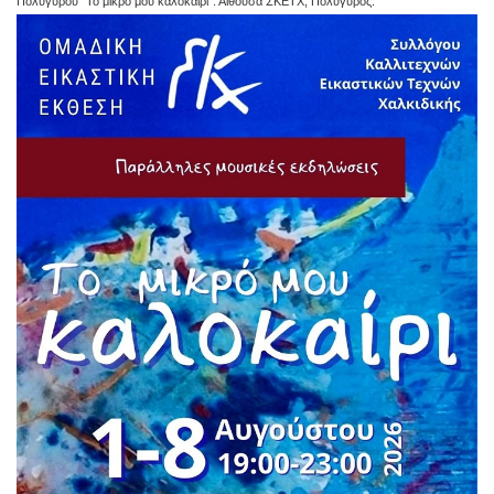
Πολυγύρου "Το μικρό μου καλοκαίρι". Αίθουσα ΣΚΕΤΧ, Πολύγυρος.