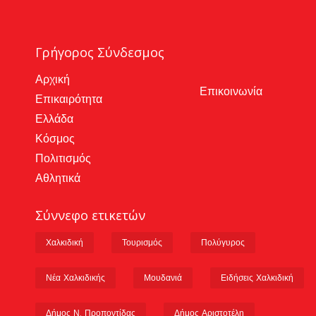
Γρήγορος Σύνδεσμος
Αρχική
Επικοινωνία
Επικαιρότητα
Ελλάδα
Κόσμος
Πολιτισμός
Αθλητικά
Σύννεφο ετικετών
Χαλκιδική
Τουρισμός
Πολύγυρος
Νέα Χαλκιδικής
Μουδανιά
Ειδήσεις Χαλκιδική
Δήμος Ν. Προποντίδας
Δήμος Αριστοτέλη