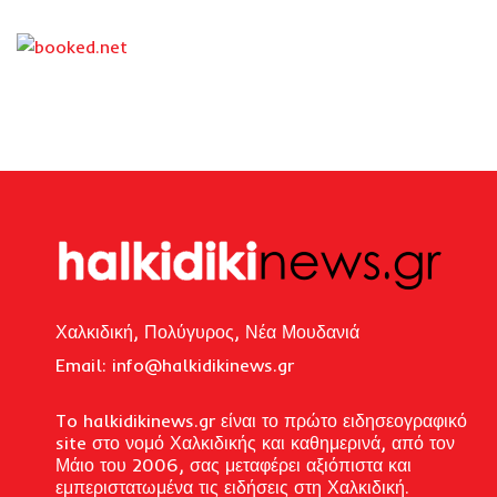
Χαλκιδική, Πολύγυρος, Νέα Μουδανιά
Email: i
nfo@halkidikinews.gr
To halkidikinews.gr είναι το πρώτο ειδησεογραφικό
site στο νομό Χαλκιδικής και καθημερινά, από τον
Μάιο του 2006, σας μεταφέρει αξιόπιστα και
εμπεριστατωμένα τις ειδήσεις στη Χαλκιδική.