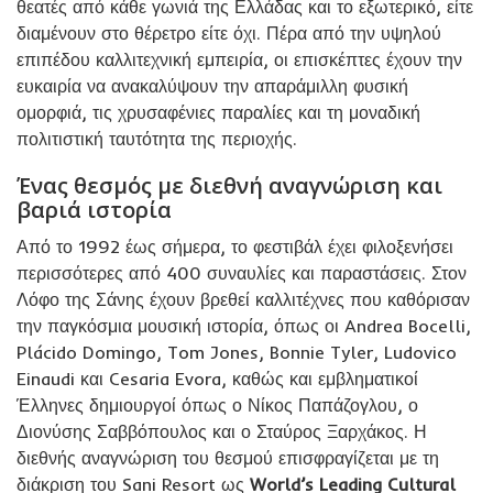
θεατές από κάθε γωνιά της Ελλάδας και το εξωτερικό, είτε
διαμένουν στο θέρετρο είτε όχι. Πέρα από την υψηλού
επιπέδου καλλιτεχνική εμπειρία, οι επισκέπτες έχουν την
ευκαιρία να ανακαλύψουν την απαράμιλλη φυσική
ομορφιά, τις χρυσαφένιες παραλίες και τη μοναδική
πολιτιστική ταυτότητα της περιοχής.
Ένας θεσμός με διεθνή αναγνώριση και
βαριά ιστορία
Από το 1992 έως σήμερα, το φεστιβάλ έχει φιλοξενήσει
περισσότερες από 400 συναυλίες και παραστάσεις. Στον
Λόφο της Σάνης έχουν βρεθεί καλλιτέχνες που καθόρισαν
την παγκόσμια μουσική ιστορία, όπως οι Andrea Bocelli,
Plácido Domingo, Tom Jones, Bonnie Tyler, Ludovico
Einaudi και Cesaria Evora, καθώς και εμβληματικοί
Έλληνες δημιουργοί όπως ο Νίκος Παπάζογλου, ο
Διονύσης Σαββόπουλος και ο Σταύρος Ξαρχάκος. Η
διεθνής αναγνώριση του θεσμού επισφραγίζεται με τη
διάκριση του Sani Resort ως
World’s Leading Cultural