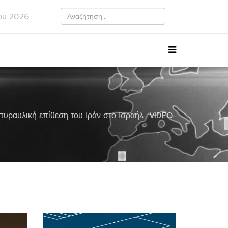
ου 2026
πυραυλική επίθεση του Ιράν στο Ισραήλ -VIDEO-