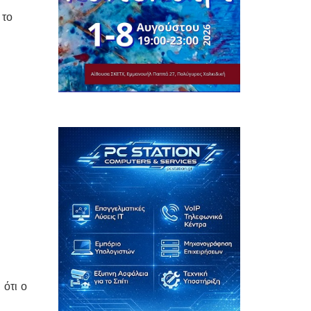
 το
 ότι ο