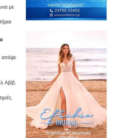
ωνα με
τήρια
τα
α απόψε
λ Αβίβ.
ημιές.