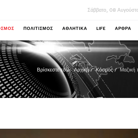
Σάββατο, 08 Αυγούστ
ΌΣΜΟΣ
ΠΟΛΙΤΙΣΜΌΣ
ΑΘΛΗΤΙΚΆ
LIFE
ΑΡΘΡΑ
Βρίσκεστε εδώ:
Αρχική
Κόσμος
Μαζική 