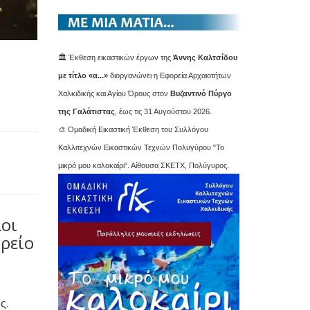
🏛️ Έκθεση εικαστικών έργων της
Άννης Καλτσίδου
με τίτλο «α...»
διοργανώνει η Εφορεία Αρχαιοτήτων
Χαλκιδικής και Αγίου Όρους στον
Βυζαντινό Πύργο
της Γαλάτιστας
, έως τις 31 Αυγούστου 2026.
🎨 Ομαδική Εικαστική Έκθεση του Συλλόγου
Καλλιτεχνών Εικαστικών Τεχνών Πολυγύρου "Το
μικρό μου καλοκαίρι". Αίθουσα ΣΚΕΤΧ, Πολύγυρος.
λοι
ορείο
ς.