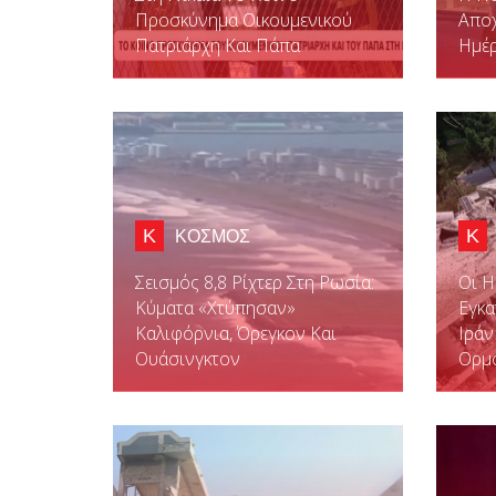
Προσκύνημα Οικουμενικού
Αποχ
Πατριάρχη Και Πάπα
Ημέρ
Κ
Κ
ΚΟΣΜΟΣ
Σεισμός 8,8 Ρίχτερ Στη Ρωσία:
Οι 
Κύματα «χτύπησαν»
Εγκα
Καλιφόρνια, Όρεγκον Και
Ιράν
Ουάσινγκτον
Ορμ