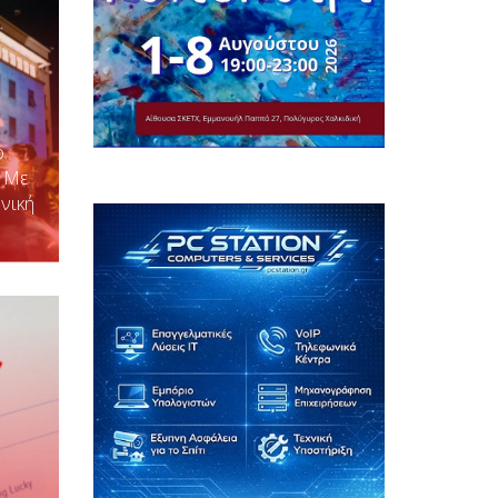
ο
 Με
νική