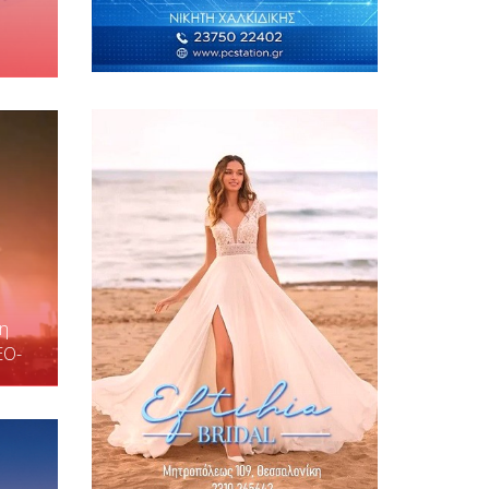
η
EO-