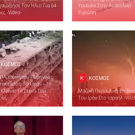
αιρέτησε Τον Ήλιο Για 64
Youtube Στην Ανατολική
ες -video-
Ευρώπη
ΚΟΣΜΟΣ
ΗΠΑ Χτύπησαν Πυρηνικές
Κ
ΚΟΣΜΟΣ
ταστάσεις Του Ιράν - Το
 Κλείνει Τα Στενά Του
Μαζική Πυραυλική Επίθεσ
ούζ
Του Ιράν Στο Ισραήλ -VID