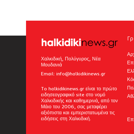
Γρ
Αρ
Χαλκιδική, Πολύγυρος, Νέα
Επ
Μουδανιά
Ελ
Email: i
nfo@halkidikinews.gr
Κό
Πο
To halkidikinews.gr είναι το πρώτο
ειδησεογραφικό site στο νομό
Αθ
Χαλκιδικής και καθημερινά, από τον
Μάιο του 2006, σας μεταφέρει
αξιόπιστα και εμπεριστατωμένα τις
ειδήσεις στη Χαλκιδική.
Επ