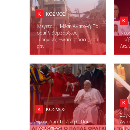
Κ
ΚΟΣΜΟΣ
Κ
Φλέγεται Η Μέση Ανατολή: Το
Ισραήλ Βομβάρδισε
Νέο
Πυρηνικές Εγκαταστάσεις Του
Πρέ
Ιράν
Λέων
Κ
Κ
ΚΟΣΜΟΣ
Συγκ
Έφυγε Από Τη Ζωή Ο Πάπας
Αγίο
Φραγκίσκος
-ΦΩ