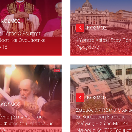
ΚΟΣΜΟΣ
Κ
ΚΟΣΜΟΣ
ς Πάπας Ο Ρόμπερτ
βοστ Και Ονομάστηκε
«Ύστατο Χαίρε» Στον Πάπ
 ‘ΙΔ
Φραγκίσκο
Κ
ΚΟΣΜΟΣ
ΚΟΣΜΟΣ
Σεισμός 7,7 R Στην Μιανμ
ίνηση Στην Αφή Του
Σε Κατάσταση Έκτακτης
υ Φωτός Στα Ιεροσόλυμα
Ανάγκης Η Χώρα Με 144
ΤΟ-
Νεκρούς Και 732 Τραυματ