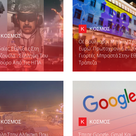
Κ
ΚΟΣΜΟΣ
ΚΟΣΜΟΣ
Οι Βούλγαροι Μπήκαν Στ
αίες Εξελίξεις Στη
Ευρώ: Πρωτοχρονιά 2026
ζουέλα - Σύλληψη Του
Γιορτές Μπροστά Στην Εθ
ούρο Από Τις ΗΠΑ
Τράπεζα
Κ
ΚΟΣΜΟΣ
ΚΟΣΜΟΣ
λη Στην Αλάκσκα Που
Έπεσε Google, Gmail Και