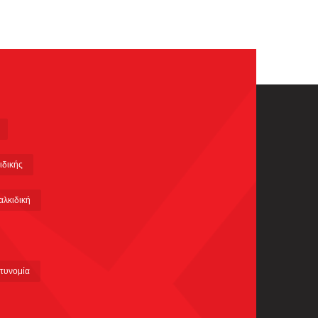
ιδικής
αλκιδική
τυνομία