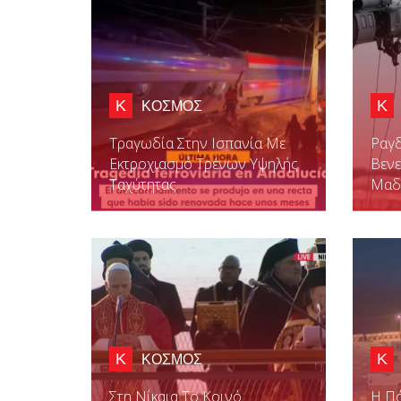
Κ
Κ
ΚΟΣΜΟΣ
Τραγωδία Στην Ισπανία Με
Ραγδ
Εκτροχιασμό Τρένων Υψηλής
Βενε
Ταχύτητας
Μαδ
Κ
Κ
ΚΟΣΜΟΣ
Στη Νίκαια Το Κοινό
Η Πό