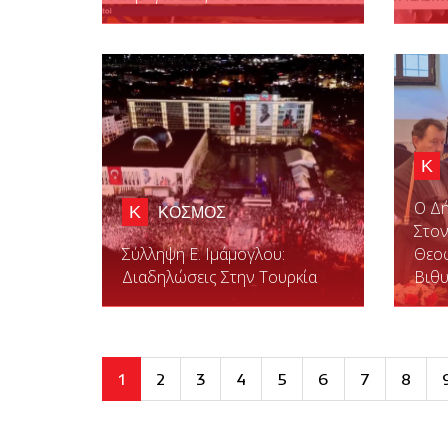
Κ
Ο Δ
Κ
ΚΟΣΜΟΣ
Στο
Σύλληψη E. Ιμάμογλου:
Θεοφ
Διαδηλώσεις Στην Τουρκία
Βιθ
1
2
3
4
5
6
7
8