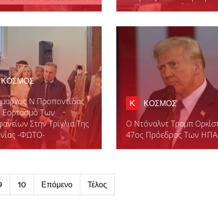
ΚΟΣΜΟΣ
ήμαρχος Ν.Προποντίδας
Κ
ΚΟΣΜΟΣ
ν Εορτασμό Των
ανείων Στην Τρίγλια Της
Ο Ντόναλντ Τραμπ Ορκίσ
υνίας -ΦΩΤΟ-
47ος Πρόεδρος Των ΗΠΑ
9
10
Επόμενο
Τέλος