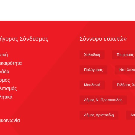
ήγορος Σύνδεσμος
Σύννεφο ετικετών
χική
Χαλκιδική
Τουρισμός
ικαιρότητα
Πολύγυρος
Νέα Χαλκ
λάδα
σμος
Μουδανιά
Ειδήσεις Χ
λιτισμός
λητικά
Δήμος Ν. Προποντίδας
Δήμος Αριστοτέλη
Ασ
ικοινωνία