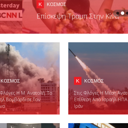
Κ
ΚΟΣΜΟΣ
ΚΟΣΜΟΣ
 Φλόγες Η Μ. Ανατολή: Το
Στις Φλόγες Η Μέση Ανατ
αήλ Βομβάρδισε Τον
Επίθεση Από Ισραήλ-ΗΠΑ
ανο
Ιράν