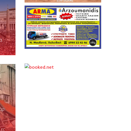
α
άρ:
ίες