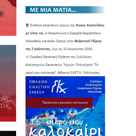
🏛️ Έκθεση εικαστικών έργων της
Άννης Καλτσίδου
με τίτλο «α...»
διοργανώνει η Εφορεία Αρχαιοτήτων
Χαλκιδικής και Αγίου Όρους στον
Βυζαντινό Πύργο
της Γαλάτιστας
, έως τις 31 Αυγούστου 2026.
🎨 Ομαδική Εικαστική Έκθεση του Συλλόγου
Καλλιτεχνών Εικαστικών Τεχνών Πολυγύρου "Το
μικρό μου καλοκαίρι". Αίθουσα ΣΚΕΤΧ, Πολύγυρος.
ολή:
 Στο