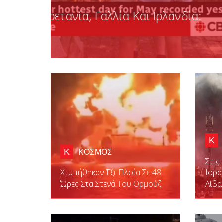
Κ
ΚΟΣΜΟΣ
Επίσκεψη Τραμπ Στην Κίνα
Κ
Κ
ΚΟΣΜΟΣ
Στις
Χτυπήθηκαν Έξι Πλοία Σε 48
Ισρ
Ώρες Στα Στενά Του Ορμούζ
Λίβ