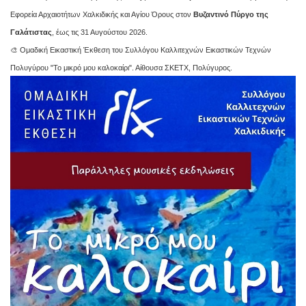
Εφορεία Αρχαιοτήτων Χαλκιδικής και Αγίου Όρους στον
Βυζαντινό Πύργο της
Γαλάτιστας
, έως τις 31 Αυγούστου 2026.
🎨 Ομαδική Εικαστική Έκθεση του Συλλόγου Καλλιτεχνών Εικαστικών Τεχνών
Πολυγύρου "Το μικρό μου καλοκαίρι". Αίθουσα ΣΚΕΤΧ, Πολύγυρος.