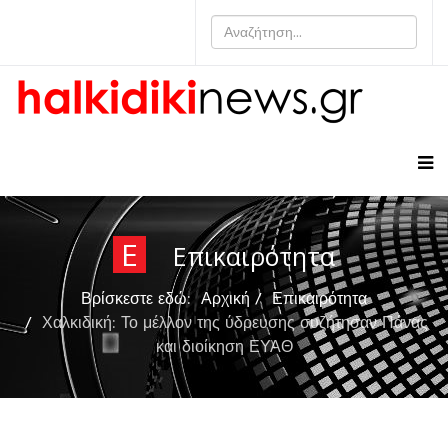
Ε
Επικαιρότητα
Βρίσκεστε εδώ:
Αρχική
Επικαιρότητα
Χαλκιδική: Το μέλλον της ύδρευσης συζήτησαν Πάνας
και διοίκηση ΕΥΑΘ