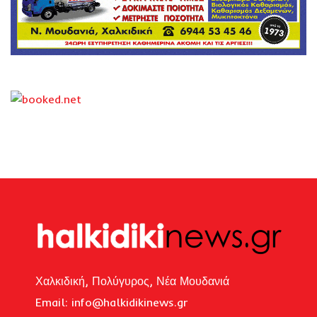
Χαλκιδική, Πολύγυρος, Νέα Μουδανιά
Email: i
nfo@halkidikinews.gr