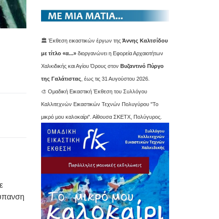
🏛️ Έκθεση εικαστικών έργων της
Άννης Καλτσίδου
με τίτλο «α...»
διοργανώνει η Εφορεία Αρχαιοτήτων
Χαλκιδικής και Αγίου Όρους στον
Βυζαντινό Πύργο
της Γαλάτιστας
, έως τις 31 Αυγούστου 2026.
🎨 Ομαδική Εικαστική Έκθεση του Συλλόγου
Καλλιτεχνών Εικαστικών Τεχνών Πολυγύρου "Το
μικρό μου καλοκαίρι". Αίθουσα ΣΚΕΤΧ, Πολύγυρος.
ε
ρύπανση