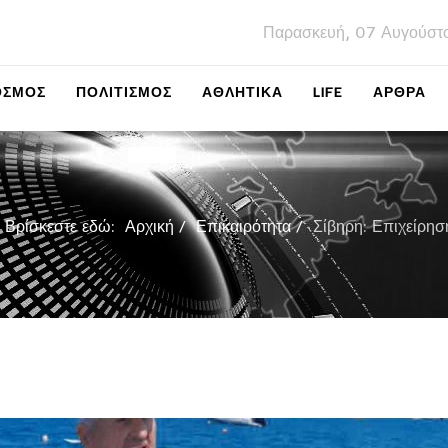
Παρασκευή, 07 Αυγούστ
ΌΣΜΟΣ
ΠΟΛΙΤΙΣΜΌΣ
ΑΘΛΗΤΙΚΆ
LIFE
ΑΡΘΡΑ
Βρίσκεστε εδώ:
Αρχική
Επικαιρότητα
Σίβηρη: Επιχείρη