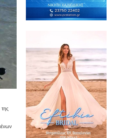
 της
μένων