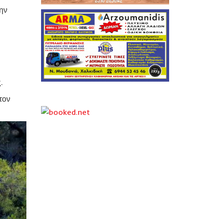
ην
.
τον