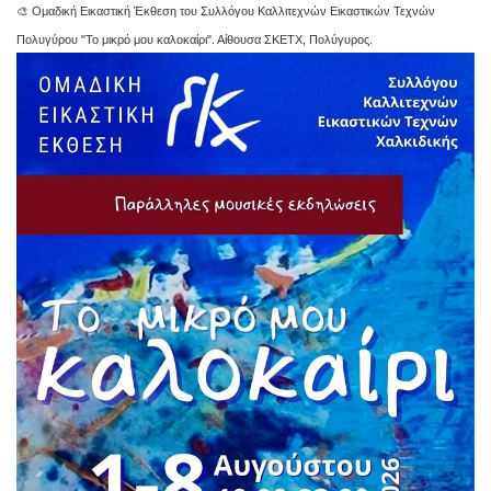
🎨 Ομαδική Εικαστική Έκθεση του Συλλόγου Καλλιτεχνών Εικαστικών Τεχνών
Πολυγύρου "Το μικρό μου καλοκαίρι". Αίθουσα ΣΚΕΤΧ, Πολύγυρος.