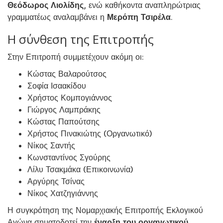
Θεόδωρος Λιολίδης
, ενώ καθήκοντα αναπληρώτριας
γραμματέως αναλαμβάνει η
Μερόπη Τσιρέλα
.
Η σύνθεση της Επιτροπής
Στην Επιτροπή συμμετέχουν ακόμη οι:
Κώστας Βαλαρούτσος
Σοφία Ισαακίδου
Χρήστος Κομπογιάννος
Γιώργος Λαμπράκης
Κώστας Παπούτσης
Χρήστος Πινακιώτης (Οργανωτικό)
Νίκος Σαντής
Κωνσταντίνος Σγούρης
Λίλυ Τσακμάκα (Επικοινωνία)
Αργύρης Τσίνας
Νίκος Χατζηγιάννης
Η συγκρότηση της Νομαρχιακής Επιτροπής Εκλογικού
Αγώνα σηματοδοτεί την
έναρξη του οργανωτικού