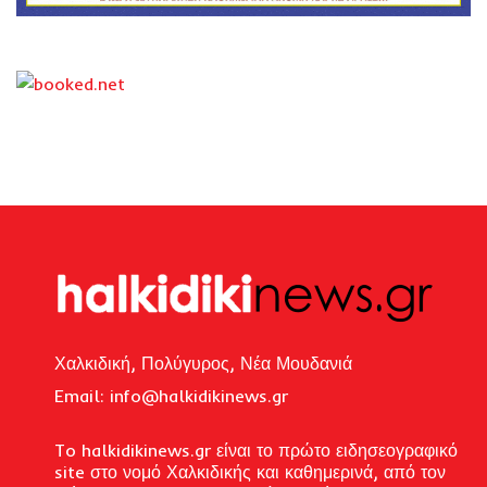
Χαλκιδική, Πολύγυρος, Νέα Μουδανιά
Email: i
nfo@halkidikinews.gr
To halkidikinews.gr είναι το πρώτο ειδησεογραφικό
site στο νομό Χαλκιδικής και καθημερινά, από τον