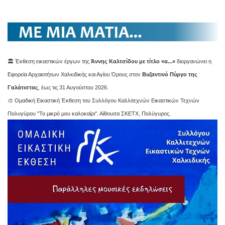
🏛️ Έκθεση εικαστικών έργων της
Άννης Καλτσίδου με τίτλο «α...»
διοργανώνει η
Εφορεία Αρχαιοτήτων Χαλκιδικής και Αγίου Όρους στον
Βυζαντινό Πύργο της
Γαλάτιστας
, έως τις 31 Αυγούστου 2026.
🎨 Ομαδική Εικαστική Έκθεση του Συλλόγου Καλλιτεχνών Εικαστικών Τεχνών
Πολυγύρου "Το μικρό μου καλοκαίρι". Αίθουσα ΣΚΕΤΧ, Πολύγυρος.