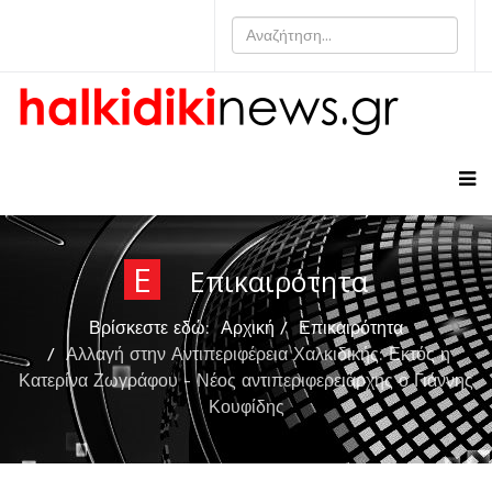
Ε
Επικαιρότητα
Βρίσκεστε εδώ:
Αρχική
Επικαιρότητα
Αλλαγή στην Αντιπεριφέρεια Χαλκιδικής: Εκτός η
Κατερίνα Ζωγράφου - Νέος αντιπεριφερειάρχης ο Γιάννης
Κουφίδης