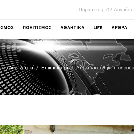
Παρασκευή, 07 Αυγούστ
ΌΣΜΟΣ
ΠΟΛΙΤΙΣΜΌΣ
ΑΘΛΗΤΙΚΆ
LIFE
ΑΡΘΡΑ
στε εδώ:
Αρχική
Επικαιρότητα
Αποκαταστάθηκε η υδροδότ