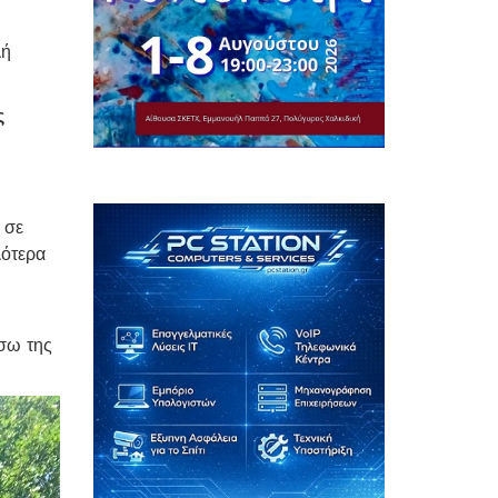
λή
ς
 σε
λότερα
έσω της