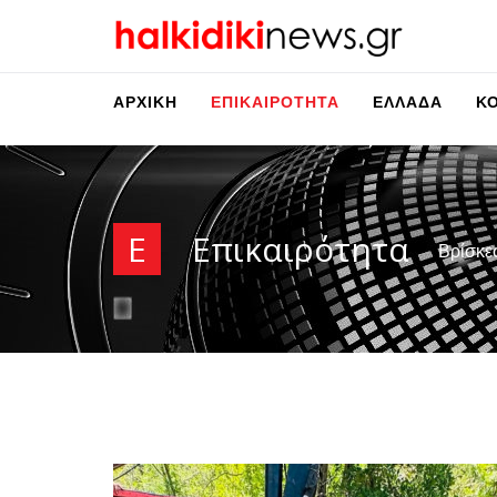
ΑΡΧΙΚΉ
ΕΠΙΚΑΙΡΌΤΗΤΑ
ΕΛΛΆΔΑ
Κ
Ε
Επικαιρότητα
Βρίσκε