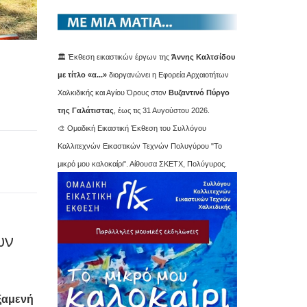
🏛️ Έκθεση εικαστικών έργων της
Άννης Καλτσίδου
με τίτλο «α...»
διοργανώνει η Εφορεία Αρχαιοτήτων
Χαλκιδικής και Αγίου Όρους στον
Βυζαντινό Πύργο
της Γαλάτιστας
, έως τις 31 Αυγούστου 2026.
🎨 Ομαδική Εικαστική Έκθεση του Συλλόγου
Καλλιτεχνών Εικαστικών Τεχνών Πολυγύρου "Το
μικρό μου καλοκαίρι". Αίθουσα ΣΚΕΤΧ, Πολύγυρος.
ων
ξαμενή