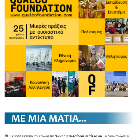
🏛️ Έκθεση εικαστικών έργων της
Άννης Καλτσίδου με τίτλο «α...»
διοργανώνει η