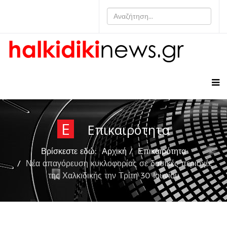
Ε
Επικαιρότητα
Βρίσκεστε εδώ:
Αρχική
Επικαιρότητα
Νέα απαγόρευση κυκλοφορίας σε δασικές περιοχές
της Χαλκιδικής την Τρίτη 30 Ιουνίου