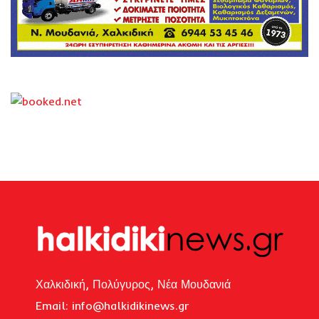
Χαλκιδική, Πολύγυρος, Νέα Μουδανιά
Email: i
nfo@halkidikinews.gr