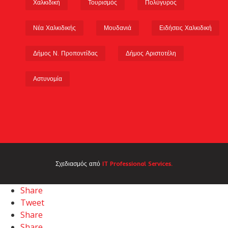
Χαλκιδική
Τουρισμός
Πολύγυρος
Νέα Χαλκιδικής
Μουδανιά
Ειδήσεις Χαλκιδική
Δήμος Ν. Προποντίδας
Δήμος Αριστοτέλη
Αστυνομία
Σχεδιασμός από
IT Professional Services.
Share
Tweet
Share
Share