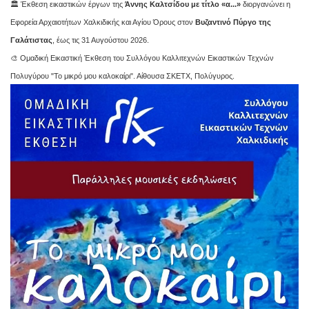
🏛️ Έκθεση εικαστικών έργων της
Άννης Καλτσίδου με τίτλο «α...»
διοργανώνει η
Εφορεία Αρχαιοτήτων Χαλκιδικής και Αγίου Όρους στον
Βυζαντινό Πύργο της
Γαλάτιστας
, έως τις 31 Αυγούστου 2026.
🎨 Ομαδική Εικαστική Έκθεση του Συλλόγου Καλλιτεχνών Εικαστικών Τεχνών
Πολυγύρου "Το μικρό μου καλοκαίρι". Αίθουσα ΣΚΕΤΧ, Πολύγυρος.