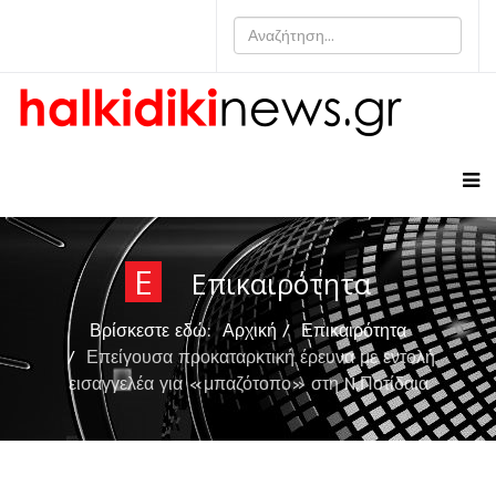
Ε
Επικαιρότητα
Βρίσκεστε εδώ:
Αρχική
Επικαιρότητα
Επείγουσα προκαταρκτική έρευνα με εντολή
εισαγγελέα για «μπαζότοπο» στη N.Ποτίδαια