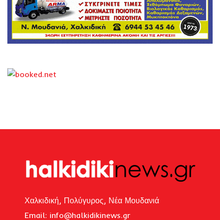
Χαλκιδική, Πολύγυρος, Νέα Μουδανιά
Email: i
nfo@halkidikinews.gr