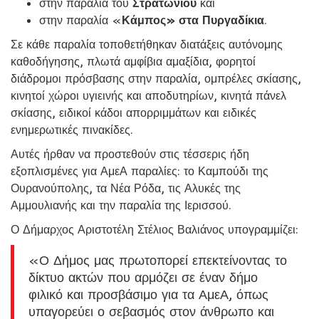
στην παραλία του
Στρατωνίου
και
στην παραλία «
Κάμπος» στα Πυργαδίκια
.
Σε κάθε παραλία τοποθετήθηκαν διατάξεις αυτόνομης
καθοδήγησης, πλωτά αμφίβια αμαξίδια, φορητοί
διάδρομοι πρόσβασης στην παραλία, ομπρέλες σκίασης,
κινητοί χώροι υγιεινής και αποδυτηρίων, κινητά πάνελ
σκίασης, ειδικοί κάδοι απορριμμάτων και ειδικές
ενημερωτικές πινακίδες.
Αυτές ήρθαν να προστεθούν στις τέσσερις ήδη
εξοπλισμένες για ΑμεΑ παραλίες: το Καμπούδι της
Ουρανούπολης, τα Νέα Ρόδα, τις Αλυκές της
Αμμουλιανής και την παραλία της Ιερισσού.
Ο Δήμαρχος Αριστοτέλη Στέλιος Βαλιάνος υπογραμμίζει:
«Ο Δήμος μας πρωτοπορεί επεκτείνοντας το
δίκτυο ακτών που αρμόζει σε έναν δήμο
φιλικό και προσβάσιμο για τα ΑμεΑ, όπως
υπαγορεύει ο σεβασμός στον άνθρωπο και