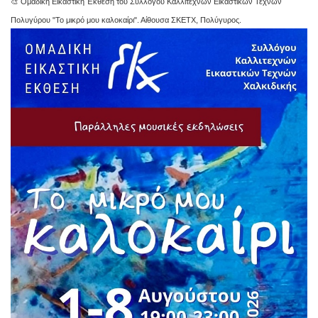
🎨 Ομαδική Εικαστική Έκθεση του Συλλόγου Καλλιτεχνών Εικαστικών Τεχνών
Πολυγύρου "Το μικρό μου καλοκαίρι". Αίθουσα ΣΚΕΤΧ, Πολύγυρος.