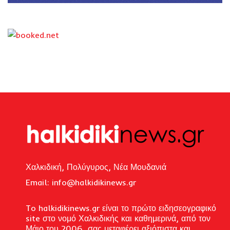
Χαλκιδική, Πολύγυρος, Νέα Μουδανιά
Email: i
nfo@halkidikinews.gr
To halkidikinews.gr είναι το πρώτο ειδησεογραφικό
site στο νομό Χαλκιδικής και καθημερινά, από τον
Μάιο του 2006, σας μεταφέρει αξιόπιστα και