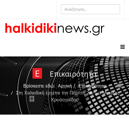
Ε
Επικαιρότητα
Βρίσκεστε εδώ:
Αρχική
Επικαιρότητα
Στη Χαλκιδική έρχεται την Πέμπτη 28/5 ο Μιχάλης
Χρυσοχοΐδης