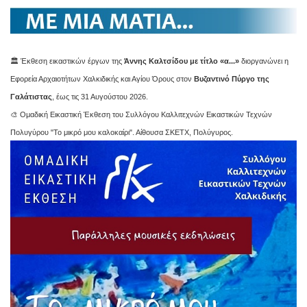
🏛️ Έκθεση εικαστικών έργων της
Άννης Καλτσίδου με τίτλο «α...»
διοργανώνει η
Εφορεία Αρχαιοτήτων Χαλκιδικής και Αγίου Όρους στον
Βυζαντινό Πύργο της
Γαλάτιστας
, έως τις 31 Αυγούστου 2026.
🎨 Ομαδική Εικαστική Έκθεση του Συλλόγου Καλλιτεχνών Εικαστικών Τεχνών
Πολυγύρου "Το μικρό μου καλοκαίρι". Αίθουσα ΣΚΕΤΧ, Πολύγυρος.