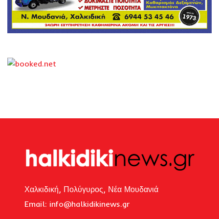
Χαλκιδική, Πολύγυρος, Νέα Μουδανιά
Email: i
nfo@halkidikinews.gr