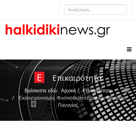
Ε
Επικαιρότητα
Βρίσκεστε εδώ:
Αρχική
Επικαιρότητα
Εκσυγχρονισμός Φυσικοθεραπευτηρίου Μεγάλης
Παναγίας