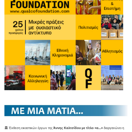
🏛️ Έκθεση εικαστικών έργων της
Άννης Καλτσίδου με τίτλο «α...»
διοργανώνει η