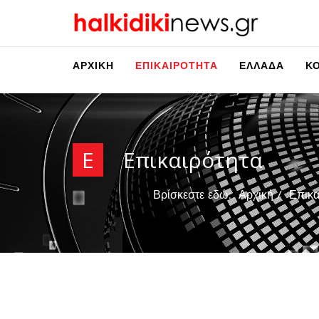
ΑΡΧΙΚΉ
ΕΠΙΚΑΙΡΌΤΗΤΑ
ΕΛΛΆΔΑ
Κ
Ε
Επικαιρότητα
Βρίσκεστε εδώ:
Αρχική
Επικα