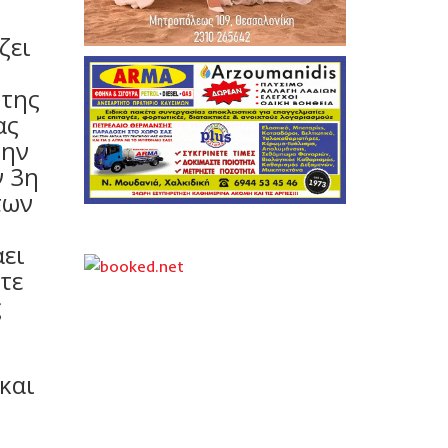
ζει
 της
ας
την
ν 3η
των
άει
τε
ς
και