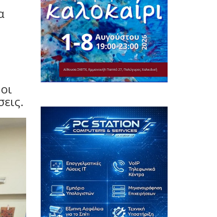
α
 οι
σεις.