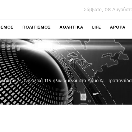
Σάββατο, 08 Αυγούστ
ΌΣΜΟΣ
ΠΟΛΙΤΙΣΜΌΣ
ΑΘΛΗΤΙΚΆ
LIFE
ΑΡΘΡΑ
ιρότητα
Συνολικά 115 ηλικιωμένοι στο Δήμο Ν. Προποντίδας