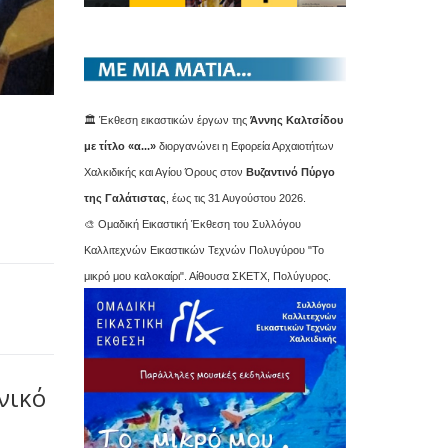
🏛️ Έκθεση εικαστικών έργων της
Άννης Καλτσίδου
με τίτλο «α...»
διοργανώνει η Εφορεία Αρχαιοτήτων
Χαλκιδικής και Αγίου Όρους στον
Βυζαντινό Πύργο
της Γαλάτιστας
, έως τις 31 Αυγούστου 2026.
🎨 Ομαδική Εικαστική Έκθεση του Συλλόγου
Καλλιτεχνών Εικαστικών Τεχνών Πολυγύρου "Το
μικρό μου καλοκαίρι". Αίθουσα ΣΚΕΤΧ, Πολύγυρος.
νικό