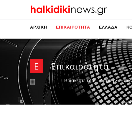
ΑΡΧΙΚΉ
ΕΠΙΚΑΙΡΌΤΗΤΑ
ΕΛΛΆΔΑ
Κ
Ε
Επικαιρότητα
Βρίσκεστε εδώ:
Αρχική
Επικ