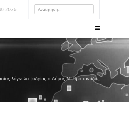
ου 2026
ασίας λόγω λειψυδρίας ο Δήμος Ν. Προποντίδας