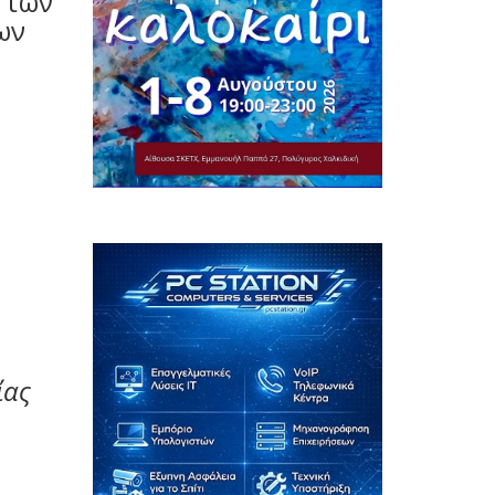
 των
ων
ίας