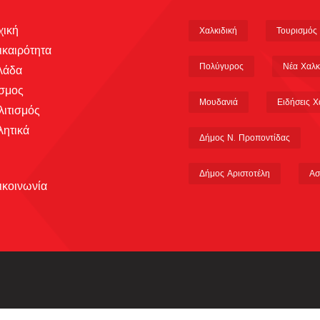
χική
Χαλκιδική
Τουρισμός
ικαιρότητα
Πολύγυρος
Νέα Χαλκ
λάδα
σμος
Μουδανιά
Ειδήσεις Χ
λιτισμός
λητικά
Δήμος Ν. Προποντίδας
Δήμος Αριστοτέλη
Ασ
ικοινωνία