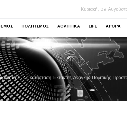
Κυριακή, 09 Αυγούστ
ΌΣΜΟΣ
ΠΟΛΙΤΙΣΜΌΣ
ΑΘΛΗΤΙΚΆ
LIFE
ΑΡΘΡΑ
αιρότητα
Σε κατάσταση Έκτακτης Ανάγκης Πολιτικής Προστ