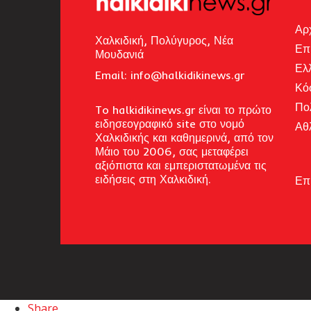
Αρ
Χαλκιδική, Πολύγυρος, Νέα
Επ
Μουδανιά
Ελ
Email: i
nfo@halkidikinews.gr
Κό
Πο
To halkidikinews.gr είναι το πρώτο
ειδησεογραφικό site στο νομό
Αθ
Χαλκιδικής και καθημερινά, από τον
Μάιο του 2006, σας μεταφέρει
αξιόπιστα και εμπεριστατωμένα τις
ειδήσεις στη Χαλκιδική.
Επ
Share