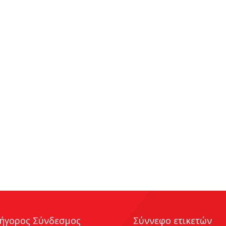
ήγορος Σύνδεσμος
Σύννεφο ετικετών