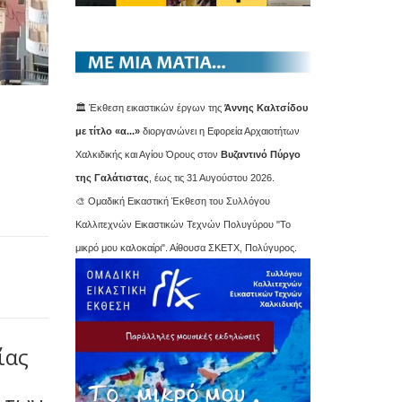
🏛️ Έκθεση εικαστικών έργων της
Άννης Καλτσίδου
με τίτλο «α...»
διοργανώνει η Εφορεία Αρχαιοτήτων
Χαλκιδικής και Αγίου Όρους στον
Βυζαντινό Πύργο
της Γαλάτιστας
, έως τις 31 Αυγούστου 2026.
🎨 Ομαδική Εικαστική Έκθεση του Συλλόγου
Καλλιτεχνών Εικαστικών Τεχνών Πολυγύρου "Το
μικρό μου καλοκαίρι". Αίθουσα ΣΚΕΤΧ, Πολύγυρος.
ίας