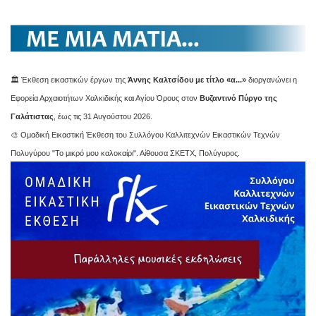
🏛️ Έκθεση εικαστικών έργων της
Άννης Καλτσίδου με τίτλο «α...»
διοργανώνει η
Εφορεία Αρχαιοτήτων Χαλκιδικής και Αγίου Όρους στον
Βυζαντινό Πύργο της
Γαλάτιστας
, έως τις 31 Αυγούστου 2026.
🎨 Ομαδική Εικαστική Έκθεση του Συλλόγου Καλλιτεχνών Εικαστικών Τεχνών
Πολυγύρου "Το μικρό μου καλοκαίρι". Αίθουσα ΣΚΕΤΧ, Πολύγυρος.