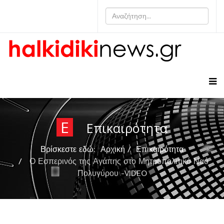
Ε
Επικαιρότητα
Βρίσκεστε εδώ:
Αρχική
Επικαιρότητα
Ο Εσπερινός της Αγάπης στο Μητροπολιτικό Ναό
Πολυγύρου -VIDEO