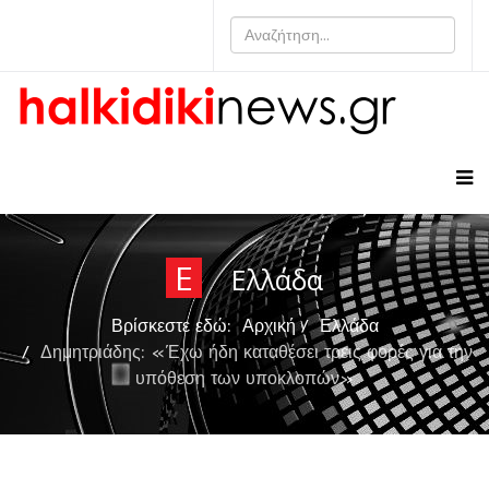
Ε
Ελλάδα
Βρίσκεστε εδώ:
Αρχική
Ελλάδα
Δημητριάδης: «Έχω ήδη καταθέσει τρεις φορές για την
υπόθεση των υποκλοπών»