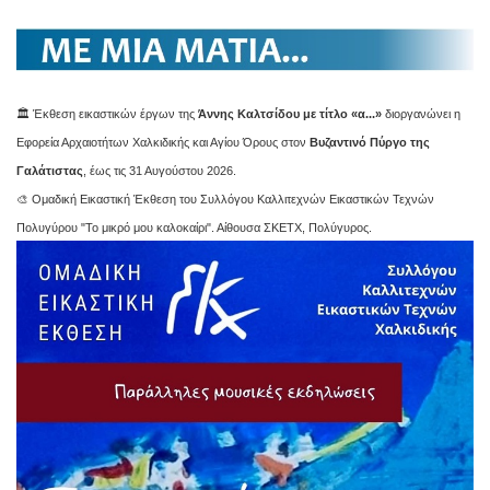
🏛️ Έκθεση εικαστικών έργων της
Άννης Καλτσίδου με τίτλο «α...»
διοργανώνει η
Εφορεία Αρχαιοτήτων Χαλκιδικής και Αγίου Όρους στον
Βυζαντινό Πύργο της
Γαλάτιστας
, έως τις 31 Αυγούστου 2026.
🎨 Ομαδική Εικαστική Έκθεση του Συλλόγου Καλλιτεχνών Εικαστικών Τεχνών
Πολυγύρου "Το μικρό μου καλοκαίρι". Αίθουσα ΣΚΕΤΧ, Πολύγυρος.