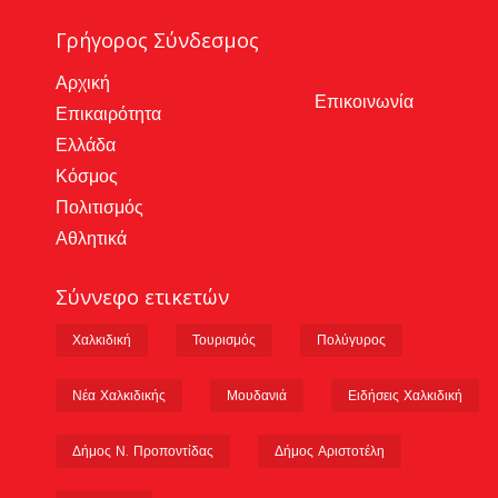
Γρήγορος Σύνδεσμος
Αρχική
Επικοινωνία
Επικαιρότητα
Ελλάδα
Κόσμος
Πολιτισμός
Αθλητικά
Σύννεφο ετικετών
Χαλκιδική
Τουρισμός
Πολύγυρος
Νέα Χαλκιδικής
Μουδανιά
Ειδήσεις Χαλκιδική
Δήμος Ν. Προποντίδας
Δήμος Αριστοτέλη