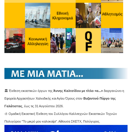
🏛️ Έκθεση εικαστικών έργων της
Άννης Καλτσίδου με τίτλο «α...»
διοργανώνει η
Εφορεία Αρχαιοτήτων Χαλκιδικής και Αγίου Όρους στον
Βυζαντινό Πύργο της
Γαλάτιστας
, έως τις 31 Αυγούστου 2026.
🎨 Ομαδική Εικαστική Έκθεση του Συλλόγου Καλλιτεχνών Εικαστικών Τεχνών
Πολυγύρου "Το μικρό μου καλοκαίρι". Αίθουσα ΣΚΕΤΧ, Πολύγυρος.