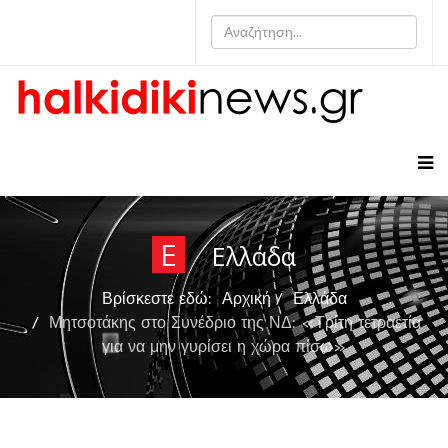
Ε
Ελλάδα
Βρίσκεστε εδώ:
Αρχική
Ελλάδα
Μητσοτάκης στο Συνέδριο της ΝΔ: «Τρίτη τετραετία
για να μην γυρίσει η χώρα πίσω»