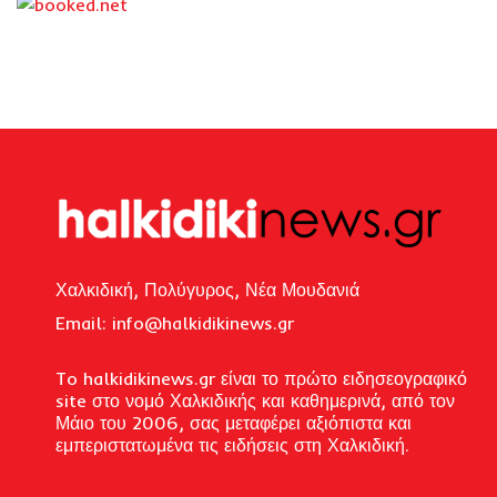
Χαλκιδική, Πολύγυρος, Νέα Μουδανιά
Email: i
nfo@halkidikinews.gr
To halkidikinews.gr είναι το πρώτο ειδησεογραφικό
site στο νομό Χαλκιδικής και καθημερινά, από τον
Μάιο του 2006, σας μεταφέρει αξιόπιστα και
εμπεριστατωμένα τις ειδήσεις στη Χαλκιδική.