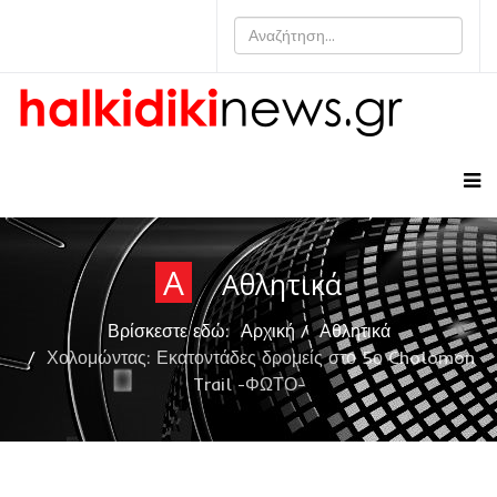
Α
Αθλητικά
Βρίσκεστε εδώ:
Αρχική
Αθλητικά
Χολομώντας: Εκατοντάδες δρομείς στο 5ο Cholomon
Trail -ΦΩΤΟ-