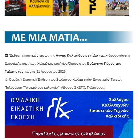
🏛️ Έκθεση εικαστικών έργων της
Άννης Καλτσίδου με τίτλο «α...»
διοργανώνει η
Εφορεία Αρχαιοτήτων Χαλκιδικής και Αγίου Όρους στον
Βυζαντινό Πύργο της
Γαλάτιστας
, έως τις 31 Αυγούστου 2026.
🎨 Ομαδική Εικαστική Έκθεση του Συλλόγου Καλλιτεχνών Εικαστικών Τεχνών
Πολυγύρου "Το μικρό μου καλοκαίρι". Αίθουσα ΣΚΕΤΧ, Πολύγυρος.