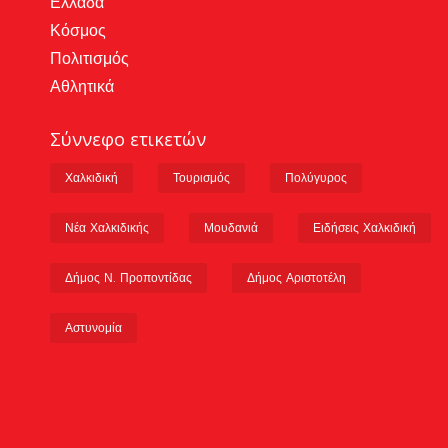
Ελλάδα
Κόσμος
Πολιτισμός
Αθλητικά
Σύννεφο ετικετών
Χαλκιδική
Τουρισμός
Πολύγυρος
Νέα Χαλκιδικής
Μουδανιά
Ειδήσεις Χαλκιδική
Δήμος Ν. Προποντίδας
Δήμος Αριστοτέλη
Αστυνομία