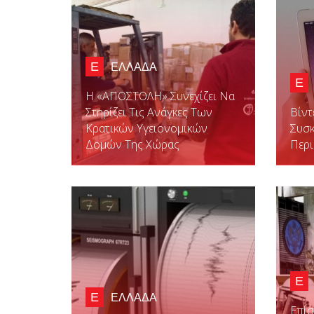
Ε
ΕΛΛΑΔΑ
Ε
Η «ΑΠΟΣΤΟΛΗ» Συνεχίζει Να
Στηρίζει Τις Ανάγκες Των
Bίντ
Κρατικών Υγειονομικών
Συσκ
Δομών Της Χώρας
Περι
Ε
Ε
ΕΛΛΑΔΑ
Επίσ