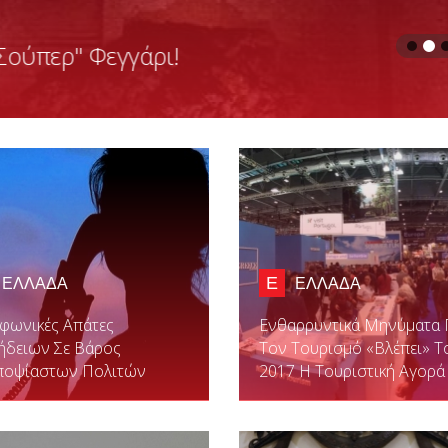
 Έλληνες Πριν Την Άφιξή Του Στην
Ε
ΕΛΛΑΔΑ
ΕΛΛΑΔΑ
φωνικές Απάτες
Ενθαρρυντικά Μηνύματα 
ήδειων Σε Βάρος
Τον Τουρισμό «βλέπει» Τ
ποψίαστων Πολιτών
2017 Η Τουριστική Αγορά