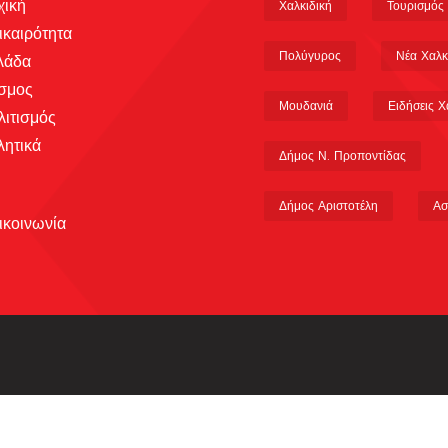
χική
Χαλκιδική
Τουρισμός
ικαιρότητα
Πολύγυρος
Νέα Χαλκ
λάδα
σμος
Μουδανιά
Ειδήσεις Χ
λιτισμός
λητικά
Δήμος Ν. Προποντίδας
Δήμος Αριστοτέλη
Ασ
ικοινωνία