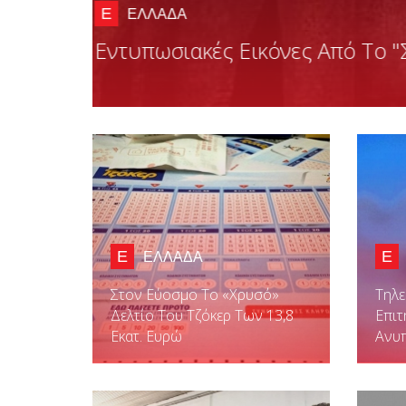
Μήνυμα Ομπάμα Προς Στους
Αθήνα
Ε
Ε
ΕΛΛΑΔΑ
Στον Εύοσμο Το «χρυσό»
Τηλε
Δελτίο Του Τζόκερ Των 13,8
Επιτ
Εκατ. Ευρώ
Ανυ