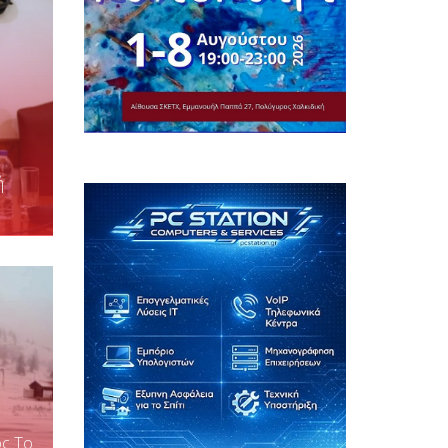
ή
ος Το