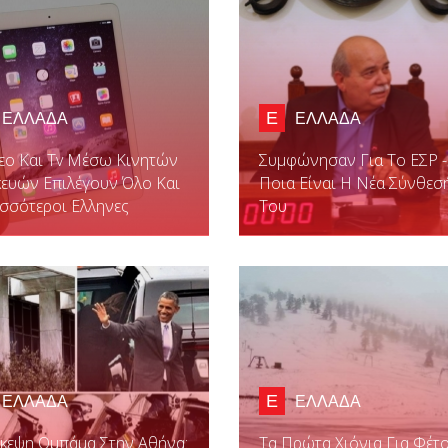
Ε
ΕΛΛΑΔΑ
ΕΛΛΑΔΑ
εο Και Tv Μέσω Κινητών
Συμφώνησαν Για Το ΕΣΡ -
ευών Επιλέγουν Όλο Και
Ποια Είναι Η Νέα Σύνθεσ
σσότεροι Ελληνες
Του
Ε
ΕΛΛΑΔΑ
ΕΛΛΑΔΑ
κεψη Ομπάμα Στην Αθήνα:
Τα Πρώτα Χιόνια Για Φέτ