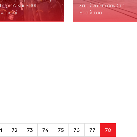
Της CIA Και 3.000
Χειμώνα Έπεσαν Στη
νομικοί
Βασιλίτσα
1
72
73
74
75
76
77
78