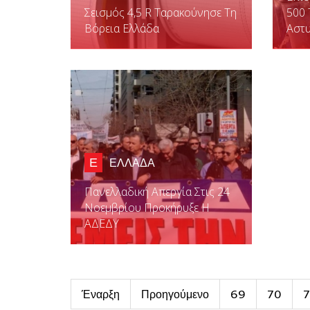
Σεισμός 4,5 R Ταρακούνησε Τη
500 
Βόρεια Ελλάδα
Αστυ
Ε
ΕΛΛΑΔΑ
Πανελλαδική Απεργία Στις 24
Νοεμβρίου Προκήρυξε Η
ΑΔΕΔΥ
Έναρξη
Προηγούμενο
69
70
7