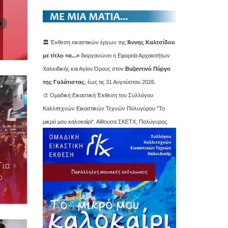
🏛️ Έκθεση εικαστικών έργων της
Άννης Καλτσίδου
με τίτλο «α...»
διοργανώνει η Εφορεία Αρχαιοτήτων
Χαλκιδικής και Αγίου Όρους στον
Βυζαντινό Πύργο
της Γαλάτιστας
, έως τις 31 Αυγούστου 2026.
🎨 Ομαδική Εικαστική Έκθεση του Συλλόγου
Καλλιτεχνών Εικαστικών Τεχνών Πολυγύρου "Το
μικρό μου καλοκαίρι". Αίθουσα ΣΚΕΤΧ, Πολύγυρος.
Για
ο