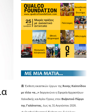
🏛️ Έκθεση εικαστικών έργων της
Άννης Καλτσίδου
ια
με τίτλο «α...»
διοργανώνει η Εφορεία Αρχαιοτήτων
Χαλκιδικής και Αγίου Όρους στον
Βυζαντινό Πύργο
της Γαλάτιστας
, έως τις 31 Αυγούστου 2026.
🎨 Ομαδική Εικαστική Έκθεση του Συλλόγου