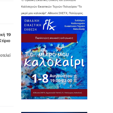
Καλλιτεχνών Εικαστικών Τεχνών Πολυγύρου "Το
μικρό μου καλοκαίρι". Αίθουσα ΣΚΕΤΧ, Πολύγυρος.
κή 19
Κτίριο
οτελεί