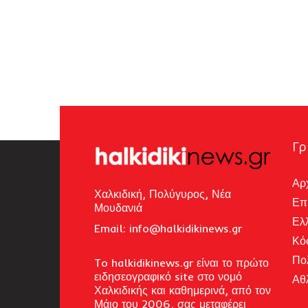
Γρ
Αρ
Χαλκιδική, Πολύγυρος, Νέα
Επ
Μουδανιά
Ελ
Email: i
nfo@halkidikinews.gr
Κό
Πο
To halkidikinews.gr είναι το πρώτο
ειδησεογραφικό site στο νομό
Αθ
Χαλκιδικής και καθημερινά, από τον
Μάιο του 2006, σας μεταφέρει