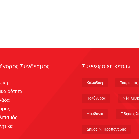
ήγορος Σύνδεσμος
Σύννεφο ετικετών
χική
Χαλκιδική
Τουρισμός
ικαιρότητα
Πολύγυρος
Νέα Χαλκ
λάδα
σμος
Μουδανιά
Ειδήσεις Χ
λιτισμός
λητικά
Δήμος Ν. Προποντίδας